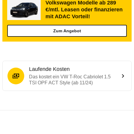
Volkswagen Modelle ab 289
€/mtl. Leasen oder finanzieren
mit ADAC Vorteil!
Zum Angebot
Laufende Kosten
Das kostet ein VW T-Roc Cabriolet 1.5
TSI OPF ACT Style (ab 11/24)
Testergebnisse von ähnlichen Autos
Laufende Kosten
Rückrufe & Mängel des VW T-Roc
Technische Daten des
VW T-Roc Cabriolet