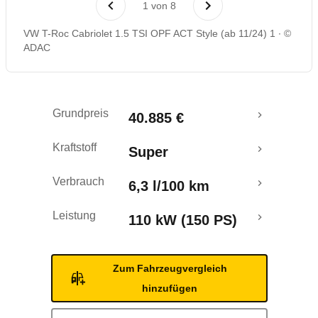
1
von
8
Rückrufe & Mängel
VW T-Roc Cabriolet 1.5 TSI OPF ACT Style (ab 11/24) 1
©
ADAC
Grundpreis
40.885 €
Kraftstoff
Super
Verbrauch
6,3 l/100 km
Leistung
110 kW (150 PS)
Zum Fahrzeugvergleich
hinzufügen