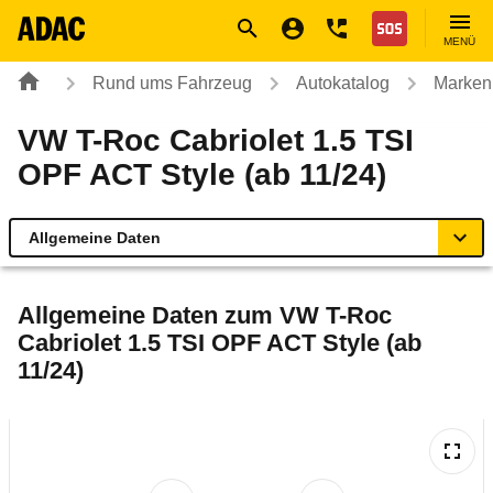
Navigation
Suche
Seiteninhalt
Fußzeile
Nothilfe
MENÜ
Rund ums Fahrzeug
Autokatalog
Marken
VW T-Roc Cabriolet 1.5 TSI
OPF ACT Style (ab 11/24)
Allgemeine Daten
Allgemeine Daten
Allgemeine Daten zum
VW T-Roc
Cabriolet 1.5 TSI OPF ACT Style (ab
Technische Daten
11/24)
Ähnliche Autotests
Laufende Kosten