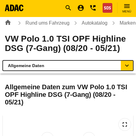
Navigation
Suche
Seiteninhalt
Fußzeile
Nothilfe
MENÜ
Rund ums Fahrzeug
Autokatalog
Marken
VW Polo 1.0 TSI OPF Highline
DSG (7-Gang) (08/20 - 05/21)
Allgemeine Daten
Allgemeine Daten
Allgemeine Daten zum
VW Polo 1.0 TSI
OPF Highline DSG (7-Gang) (08/20 -
Technische Daten
05/21)
Ähnliche Autotests
Laufende Kosten