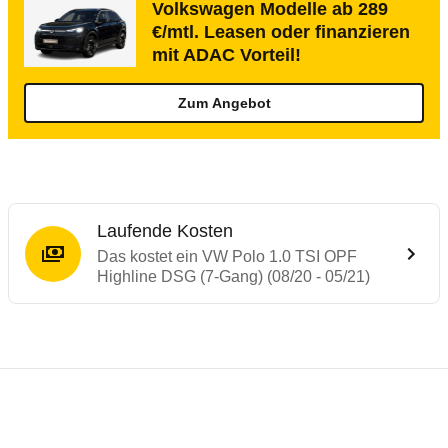
Volkswagen Modelle ab 289
€/mtl. Leasen oder finanzieren
mit ADAC Vorteil!
Zum Angebot
Laufende Kosten
Das kostet ein VW Polo 1.0 TSI OPF
Highline DSG (7-Gang) (08/20 - 05/21)
Testergebnisse von ähnlichen Autos
Laufende Kosten
Rückrufe & Mängel des VW Polo
Crashtest VW Polo
Technische Daten des
VW Polo 1.0 TSI OP