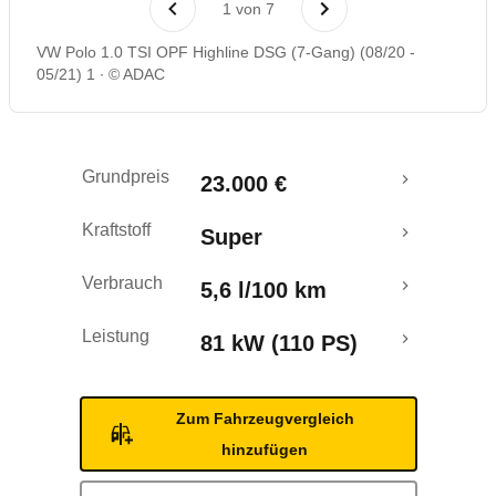
1
von
7
Rückrufe & Mängel
VW Polo 1.0 TSI OPF Highline DSG (7-Gang) (08/20 -
05/21) 1
© ADAC
Crashtest
Grundpreis
23.000 €
Kraftstoff
Super
Verbrauch
5,6 l/100 km
Leistung
81 kW (110 PS)
Zum Fahrzeugvergleich
hinzufügen