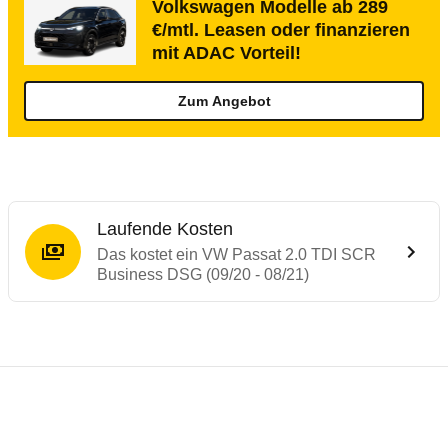
Volkswagen Modelle ab 289
€/mtl. Leasen oder finanzieren
mit ADAC Vorteil!
Zum Angebot
Laufende Kosten
Das kostet ein VW Passat 2.0 TDI SCR
Business DSG (09/20 - 08/21)
Testergebnisse von ähnlichen Autos
Laufende Kosten
Rückrufe & Mängel des VW Passat
Technische Daten des
VW Passat 2.0 TDI