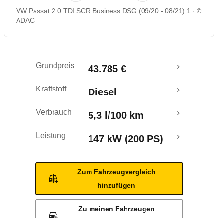
VW Passat 2.0 TDI SCR Business DSG (09/20 - 08/21) 1
©
Rückrufe & Mängel
ADAC
Grundpreis
43.785 €
Kraftstoff
Diesel
Verbrauch
5,3 l/100 km
Leistung
147 kW (200 PS)
Zum Fahrzeugvergleich
hinzufügen
Zu meinen Fahrzeugen