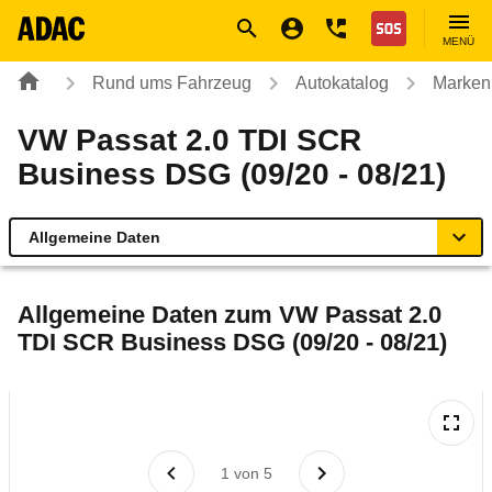
Navigation
Suche
Seiteninhalt
Fußzeile
Nothilfe
MENÜ
Rund ums Fahrzeug
Autokatalog
Marken
VW Passat 2.0 TDI SCR
Business DSG (09/20 - 08/21)
Allgemeine Daten
Allgemeine Daten
Allgemeine Daten zum
VW Passat 2.0
TDI SCR Business DSG (09/20 - 08/21)
Technische Daten
Ähnliche Autotests
Laufende Kosten
1
von
5