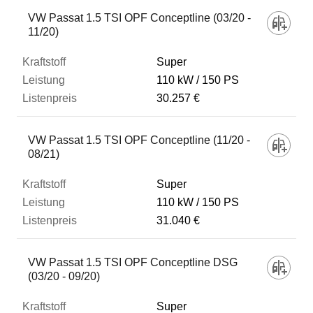
Fahrzeug
VW Passat 1.5 TSI OPF Conceptline (03/20 -
11/20)
Kraftstoff
Super
110 kW
150 PS
30.257 €
Leistung
VW Passat 1.5 TSI OPF Conceptline (11/20 -
Listenpreis
08/21)
Super
Zum Vergleich hinzufügen
110 kW
150 PS
31.040 €
VW Passat 1.5 TSI OPF Conceptline DSG
(03/20 - 09/20)
Super