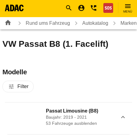
Navigation
Suche
Seiteninhalt
Fußzeile
Nothilfe
MENÜ
Rund ums Fahrzeug
Autokatalog
Marken
VW Passat B8 (1. Facelift)
Modelle
Filter
Passat Limousine (B8)
Baujahr: 2019 - 2021
53
Fahrzeug
e
ausblenden