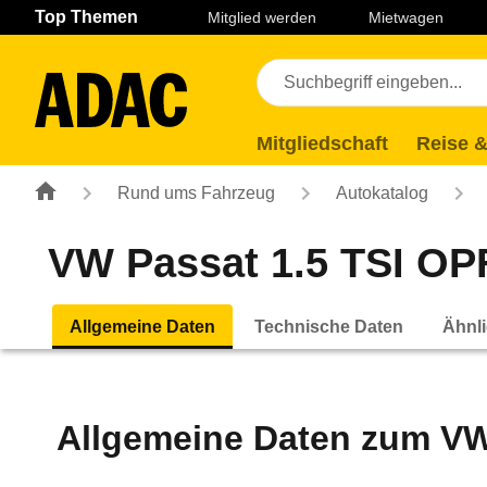
Navigation
Suche
Seiteninhalt
Fußzeile
Top Themen
Mitglied werden
Mietwagen
Mitgliedschaft
Reise &
Rund ums Fahrzeug
Autokatalog
VW Passat 1.5 TSI OPF
Allgemeine Daten
Technische Daten
Ähnli
Allgemeine Daten zum
VW