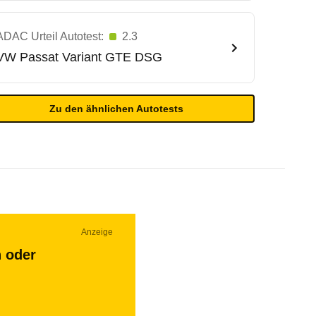
ADAC Urteil Autotest:
2.3
VW
Passat Variant GTE DSG
Zu den ähnlichen Autotests
Anzeige
n oder