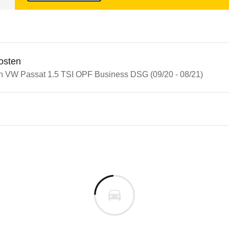
osten
in VW Passat 1.5 TSI OPF Business DSG (09/20 - 08/21)
n Autos
assat
ssat 1.5 TSI OPF Business D
s derselben Baureihengeneration wie das ausgewähl
m