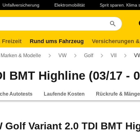
Unfallversicherung
Elektromobilität
Sprit sparen. Klima
 Freizeit
Rund ums Fahrzeug
Versicherungen &
Marken & Modelle
VW
Golf
VII
VW
I BMT Highline (03/17 - 0
che Autotests
Laufende Kosten
Rückrufe & Mänge
 Golf Variant 2.0 TDI BMT High