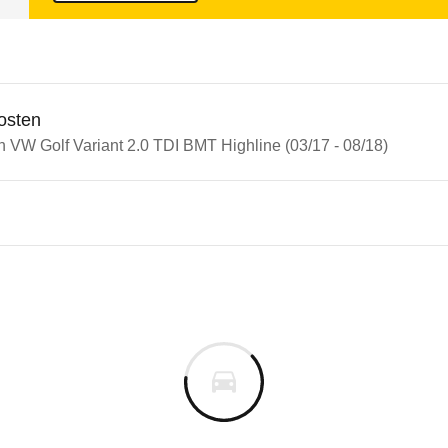
osten
n VW Golf Variant 2.0 TDI BMT Highline (03/17 - 08/18)
n Autos
olf
lf Variant 2.0 TDI BMT Highli
s derselben Baureihengeneration wie das ausgewähl
ergebnis. Verbesserungspotenzial gibt es nur beim
m