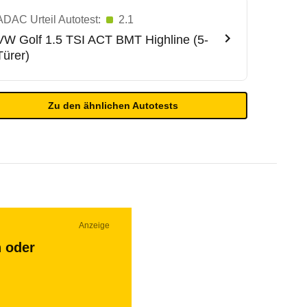
ADAC Urteil Autotest:
2.1
VW
Golf 1.5 TSI ACT BMT Highline (5-
Türer)
Zu den ähnlichen Autotests
Anzeige
n oder