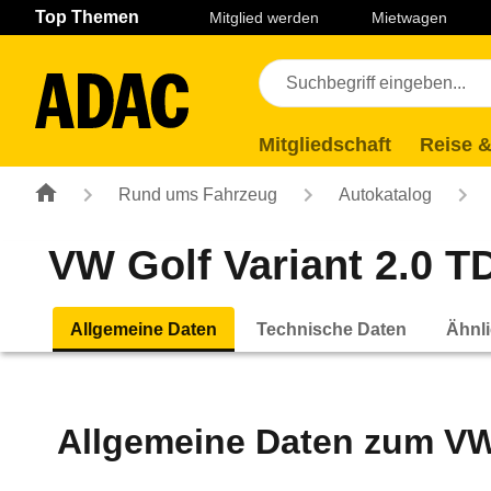
Navigation
Suche
Seiteninhalt
Fußzeile
Top Themen
Mitglied werden
Mietwagen
Mitgliedschaft
Reise &
Rund ums Fahrzeug
Autokatalog
VW Golf Variant 2.0 TD
Allgemeine Daten
Technische Daten
Ähnli
Allgemeine Daten zum
VW