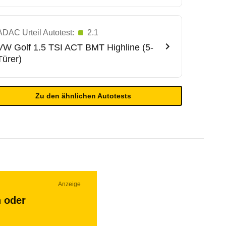
ADAC Urteil Autotest:
2.1
VW
Golf 1.5 TSI ACT BMT Highline (5-
Türer)
Zu den ähnlichen Autotests
Anzeige
n oder