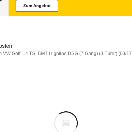
Zum Angebot
osten
in VW Golf 1.4 TSI BMT Highline DSG (7-Gang) (3-Türer) (03/17 
n Autos
olf
lf 1.4 TSI BMT Highline DSG (
s derselben Baureihengeneration wie das ausgewähl
ergebnis. Verbesserungspotenzial gibt es nur beim
m