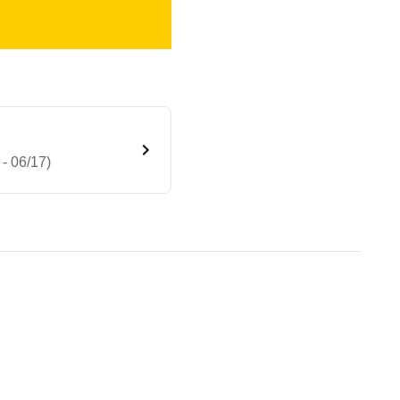
- 06/17)
7-Gang) (3-Türer) (03/17 - 06
te Fahrzeug.
 Pfahlanprall und beim Fußgängerschutz. Die Siche