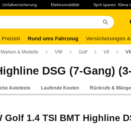
Unfallversicherung
Elektromobilität
Sprit sparen. Klima
 Freizeit
Rund ums Fahrzeug
Versicherungen &
Marken & Modelle
VW
Golf
VII
VW
ghline DSG (7-Gang) (3-T
che Autotests
Laufende Kosten
Rückrufe & Mänge
 Golf 1.4 TSI BMT Highline D