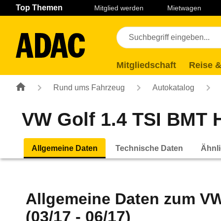
Navigation
Suche
Seiteninhalt
Fußzeile
Top Themen
Mitglied werden
Mietwagen
Mitgliedschaft
Reise &
Rund ums Fahrzeug
Autokatalog
VW Golf 1.4 TSI BMT Hi
Allgemeine Daten
Technische Daten
Ähnli
Allgemeine Daten zum
VW
(03/17 - 06/17)