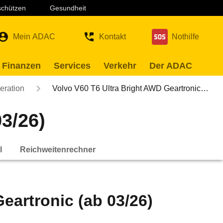
 schützen
Gesundheit
Mein ADAC
Kontakt
Nothilfe
 Finanzen
Services
Verkehr
Der ADAC
eration
Volvo V60 T6 Ultra Bright AWD Geartronic…
3/26)
l
Reichweitenrechner
eartronic (ab 03/26)