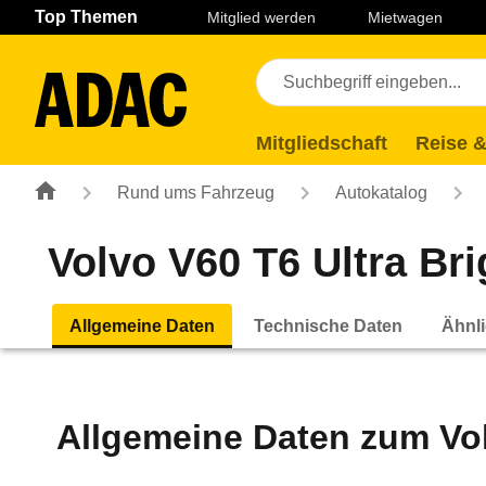
Navigation
Suche
Seiteninhalt
Fußzeile
Top Themen
Mitglied werden
Mietwagen
Mitgliedschaft
Reise &
Rund ums Fahrzeug
Autokatalog
Volvo V60 T6 Ultra Br
Allgemeine Daten
Technische Daten
Ähnli
Allgemeine Daten zum
Vo