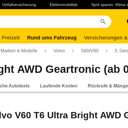
Unfallversicherung
Elektromobilität
Sprit sparen. Klima
 Freizeit
Rund ums Fahrzeug
Versicherungen &
Marken & Modelle
Volvo
S60/V60
3. Gen
ight AWD Geartronic (ab 0
che Autotests
Laufende Kosten
Rückrufe & Mänge
lvo V60 T6 Ultra Bright AWD G