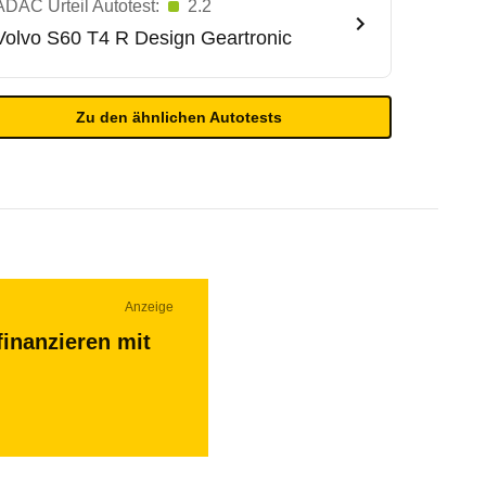
ADAC Urteil Autotest:
2.2
Volvo
S60 T4 R Design Geartronic
Zu den ähnlichen Autotests
Anzeige
finanzieren mit