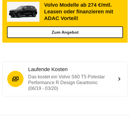
Volvo Modelle ab 274 €/mtl.
Leasen oder finanzieren mit
ADAC Vorteil!
Zum Angebot
Laufende Kosten
Das kostet ein Volvo S60 T5 Polestar
Performance R Design Geartronic
(06/19 - 03/20)
Testergebnisse von ähnlichen Autos
Laufende Kosten
Rückrufe & Mängel des Volvo S60/V60
Crashtest Volvo V60 (auch S60)
Technische Daten des
Volvo S60 T5 Poles