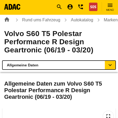
Navigation
Suche
Seiteninhalt
Fußzeile
Nothilfe
MENÜ
Rund ums Fahrzeug
Autokatalog
Marken
Volvo S60 T5 Polestar
Performance R Design
Geartronic (06/19 - 03/20)
Allgemeine Daten
Allgemeine Daten
Allgemeine Daten zum
Volvo S60 T5
Polestar Performance R Design
Technische Daten
Geartronic (06/19 - 03/20)
Ähnliche Autotests