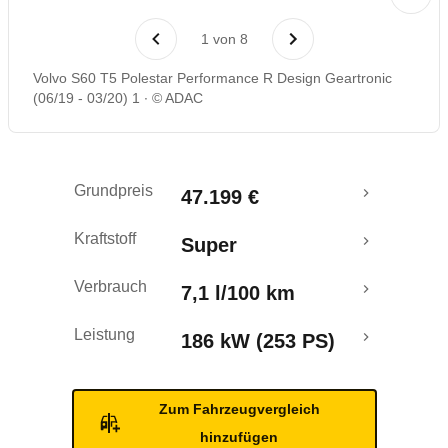
Laufende Kosten
1
von
8
Rückrufe & Mängel
Volvo S60 T5 Polestar Performance R Design Geartronic
(06/19 - 03/20) 1
© ADAC
Crashtest
Grundpreis
47.199 €
Kraftstoff
Super
Verbrauch
7,1 l/100 km
Leistung
186 kW (253 PS)
Zum Fahrzeugvergleich
hinzufügen