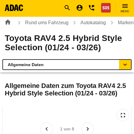
Navigation
Suche
Seiteninhalt
Fußzeile
Nothilfe
MENÜ
Rund ums Fahrzeug
Autokatalog
Marken
Toyota RAV4 2.5 Hybrid Style
Selection (01/24 - 03/26)
Allgemeine Daten
Allgemeine Daten
Allgemeine Daten zum
Toyota RAV4 2.5
Hybrid Style Selection (01/24 - 03/26)
Technische Daten
Ähnliche Autotests
Laufende Kosten
1
von
8