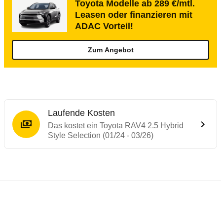
Toyota Modelle ab 289 €/mtl.
Leasen oder finanzieren mit
ADAC Vorteil!
Zum Angebot
Laufende Kosten
Das kostet ein Toyota RAV4 2.5 Hybrid
Style Selection (01/24 - 03/26)
Testergebnisse von ähnlichen Autos
Laufende Kosten
Rückrufe & Mängel des Toyota RAV4
Crashtest Toyota RAV4
Technische Daten des
Toyota RAV4 2.5 Hyb