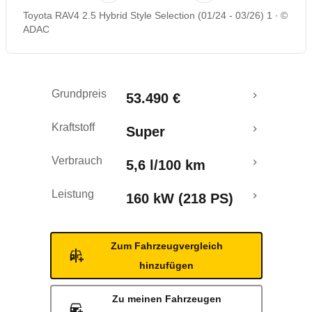
Toyota RAV4 2.5 Hybrid Style Selection (01/24 - 03/26) 1
©
Rückrufe & Mängel
ADAC
Crashtest
Grundpreis
53.490 €
Kraftstoff
Super
Verbrauch
5,6 l/100 km
Leistung
160 kW (218 PS)
Zum Fahrzeugvergleich
hinzufügen
Zu meinen Fahrzeugen