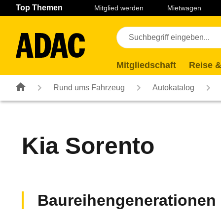
Navigation
Suche
Seiteninhalt
Fußzeile
Top Themen
Mitglied werden
Mietwagen
Mitgliedschaft
Reise &
Rund ums Fahrzeug
Autokatalog
Kia
Sorento
Baureihengenerationen