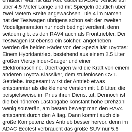
erhältlich war, ist das Recreational Active Vehicle auf
über 4,5 Meter Länge und mit Spiegeln deutlich über
zwei Metern Breite angewachsen. Die 4 im Namen
hat der Testwagen übrigens schon seit der zweiten
Modellgeneration nur noch bedingt verdient, denn
seitdem gibt es den RAV4 auch als Fronttriebler. Der
Testwagen ist ebenso ein solcher, angetrieben
werden die beiden Räder von der Spezialität Toyotas:
Einem Hybridantrieb, bestehend aus einem 2,5 Liter
großen Vierzylinder-Sauger und einer
Elektromaschine. Übertragen wird die Kraft von einem
anderen Toyota-Klassiker, dem stufenlosen CVT-
Getriebe. Insgesamt wirkt der Antrieb etwas
entspannter als die kleinere Version mit 1,8 Liter, die
beispielsweise im Prius ihren Dienst tut. Dennoch ist
die bei höheren Lastabgabe konstant hohe Drehzahl
wenig souverän, am besten bewegt man den RAV4
entspannt durch den Alltag. Dann kommt auch die
große Kompetenz des Antrieb besser hervor, denn im
ADAC Ecotest verbraucht das große SUV nur 5,6