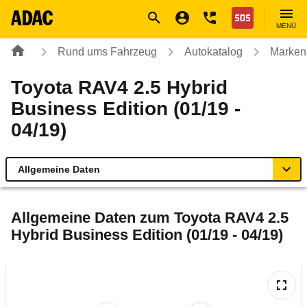
Navigation
Suche
Seiteninhalt
Fußzeile
Nothilfe
MENÜ
Rund ums Fahrzeug
Autokatalog
Marken
Toyota RAV4 2.5 Hybrid
Business Edition (01/19 -
04/19)
Allgemeine Daten
Allgemeine Daten
Allgemeine Daten zum
Toyota RAV4 2.5
Hybrid Business Edition (01/19 - 04/19)
Technische Daten
Ähnliche Autotests