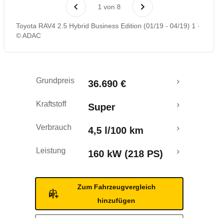
Laufende Kosten
1
von
8
Toyota RAV4 2.5 Hybrid Business Edition (01/19 - 04/19) 1
Rückrufe & Mängel
© ADAC
Ecotest
Grundpreis
36.690 €
Crashtest
Kraftstoff
Super
Verbrauch
4,5 l/100 km
Leistung
160 kW (218 PS)
Zum Fahrzeugvergleich
hinzufügen