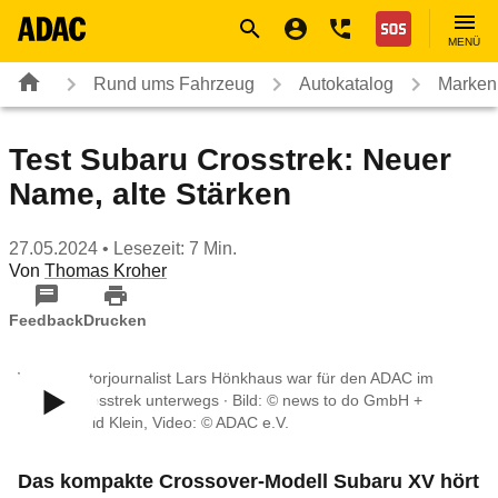
Navigation
Suche
Seiteninhalt
Fußzeile
Nothilfe
MENÜ
Rund ums Fahrzeug
Autokatalog
Marken
Test Subaru Crosstrek: Neuer
Name, alte Stärken
27.05.2024
• Lesezeit: 7 Min.
Von
Thomas Kroher
Feedback
Drucken
Video: Motorjournalist Lars Hönkhaus war für den ADAC im
Subaru Crosstrek unterwegs ∙ Bild: © news to do GmbH +
ADAC/David Klein, Video: © ADAC e.V.
Das kompakte Crossover-Modell Subaru XV hört