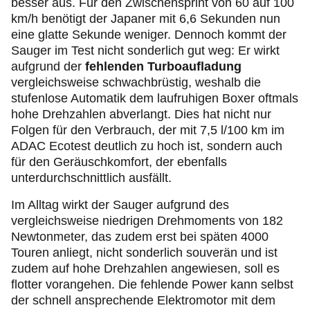
besser aus. Für den Zwischensprint von 60 auf 100
km/h benötigt der Japaner mit 6,6 Sekunden nun
eine glatte Sekunde weniger. Dennoch kommt der
Sauger im Test nicht sonderlich gut weg: Er wirkt
aufgrund der
fehlenden Turboaufladung
vergleichsweise schwachbrüstig, weshalb die
stufenlose Automatik dem laufruhigen Boxer oftmals
hohe Drehzahlen abverlangt. Dies hat nicht nur
Folgen für den Verbrauch, der mit 7,5 l/100 km im
ADAC Ecotest deutlich zu hoch ist, sondern auch
für den Geräuschkomfort, der ebenfalls
unterdurchschnittlich ausfällt.
Im Alltag wirkt der Sauger aufgrund des
vergleichsweise niedrigen Drehmoments von 182
Newtonmeter, das zudem erst bei späten 4000
Touren anliegt, nicht sonderlich souverän und ist
zudem auf hohe Drehzahlen angewiesen, soll es
flotter vorangehen. Die fehlende Power kann selbst
der schnell ansprechende Elektromotor mit dem