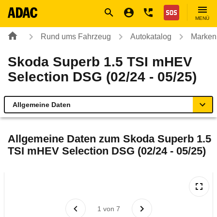
Navigation
Suche
Seiteninhalt
Fußzeile
Nothilfe
MENÜ
Rund ums Fahrzeug
Autokatalog
Marken
Skoda Superb 1.5 TSI mHEV
Selection DSG (02/24 - 05/25)
Allgemeine Daten
Allgemeine Daten
Allgemeine Daten zum
Skoda Superb 1.5
TSI mHEV Selection DSG (02/24 - 05/25)
Technische Daten
Ähnliche Autotests
Laufende Kosten
1
von
7