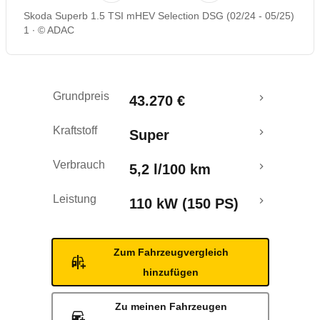
Skoda Superb 1.5 TSI mHEV Selection DSG (02/24 - 05/25)
Rückrufe & Mängel
1
© ADAC
Ecotest
Grundpreis
43.270 €
Crashtest
Kraftstoff
Super
Verbrauch
5,2 l/100 km
Leistung
110 kW (150 PS)
Zum Fahrzeugvergleich
hinzufügen
Zu meinen Fahrzeugen