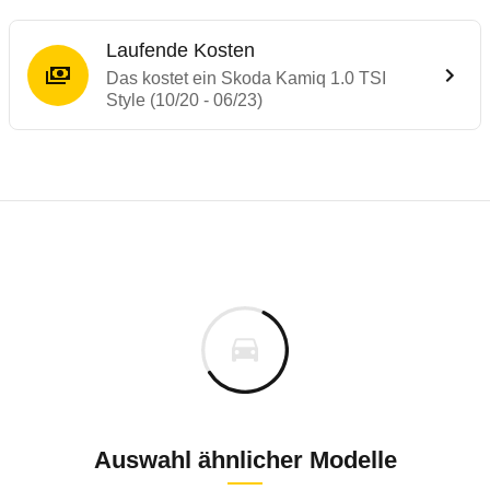
Laufende Kosten
Das kostet ein Skoda Kamiq 1.0 TSI
Style (10/20 - 06/23)
Testergebnisse von ähnlichen Autos
Laufende Kosten
Rückrufe & Mängel des Skoda Kamiq
Crashtest Skoda Kamiq
Technische Daten des
Skoda Kamiq 1.0 TS
Hier finden Sie eine Übersicht aller Autotests aus de
Der Skoda Kamiq erreicht volle 5 Sterne und übertrifft d
Individuelle Berechnung
Berechnung
€
Rückruf
is
Mehr lesen
29.400 €
Fahrzeugpreis
Hier können Sie sich zu den Rückrufen des Fahrzeuges 
0 km
h
Fahrzeugsicherheit Skoda Kamiq 1. Generat
Haltedauer
0 PS)
Auswahl ähnlicher Modelle
Rückrufdatum
Dezember 2019