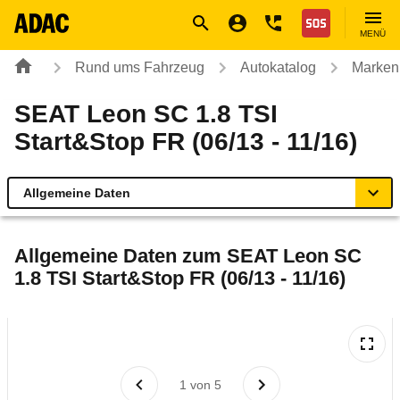
Navigation
Suche
Seiteninhalt
Fußzeile
Nothilfe
MENÜ
Rund ums Fahrzeug
Autokatalog
Marken
SEAT Leon SC 1.8 TSI
Start&Stop FR (06/13 - 11/16)
Allgemeine Daten
Allgemeine Daten
Allgemeine Daten zum
SEAT Leon SC
1.8 TSI Start&Stop FR (06/13 - 11/16)
Technische Daten
Ähnliche Autotests
Laufende Kosten
1
von
5