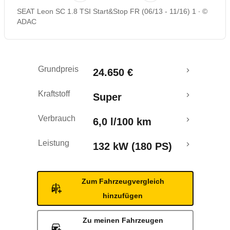
SEAT Leon SC 1.8 TSI Start&Stop FR (06/13 - 11/16) 1
©
Rückrufe & Mängel
ADAC
Crashtest
Grundpreis
24.650 €
Kraftstoff
Super
Verbrauch
6,0 l/100 km
Leistung
132 kW (180 PS)
Zum Fahrzeugvergleich
hinzufügen
Zu meinen Fahrzeugen