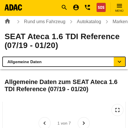
Navigation
Suche
Seiteninhalt
Fußzeile
Nothilfe
MENÜ
Rund ums Fahrzeug
Autokatalog
Marken
SEAT Ateca 1.6 TDI Reference
(07/19 - 01/20)
Allgemeine Daten
Allgemeine Daten
Allgemeine Daten zum
SEAT Ateca 1.6
TDI Reference (07/19 - 01/20)
Technische Daten
Ähnliche Autotests
Laufende Kosten
1
von
7