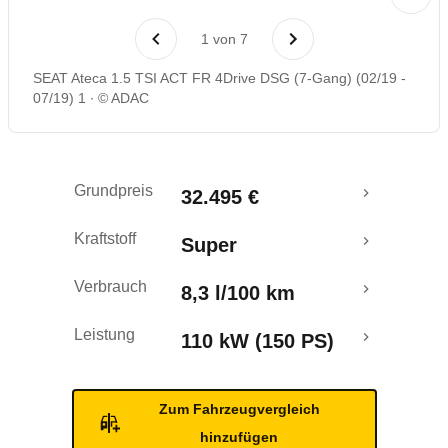
Laufende Kosten
1
von
7
Rückrufe & Mängel
SEAT Ateca 1.5 TSI ACT FR 4Drive DSG (7-Gang) (02/19 -
07/19) 1
© ADAC
Crashtest
Grundpreis
32.495 €
Kraftstoff
Super
Verbrauch
8,3 l/100 km
Leistung
110 kW (150 PS)
Zum Fahrzeugvergleich
hinzufügen