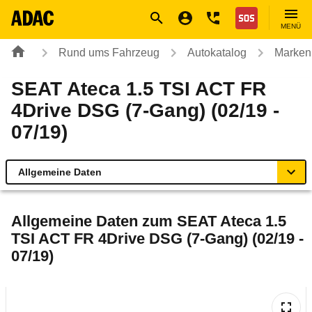
Navigation
Suche
Seiteninhalt
Fußzeile
Nothilfe
MENÜ
Rund ums Fahrzeug
Autokatalog
Marken
SEAT Ateca 1.5 TSI ACT FR
4Drive DSG (7-Gang) (02/19 -
07/19)
Allgemeine Daten
Allgemeine Daten
Allgemeine Daten zum
SEAT Ateca 1.5
TSI ACT FR 4Drive DSG (7-Gang) (02/19 -
Technische Daten
07/19)
Ähnliche Autotests