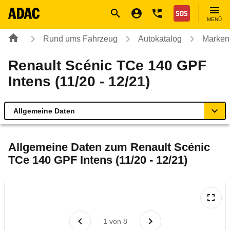
Navigation
Suche
Seiteninhalt
Fußzeile
Nothilfe
MENÜ
Rund ums Fahrzeug
Autokatalog
Marken
Renault Scénic TCe 140 GPF
Intens (11/20 - 12/21)
Allgemeine Daten
Allgemeine Daten
Allgemeine Daten zum
Renault Scénic
TCe 140 GPF Intens (11/20 - 12/21)
Technische Daten
Ähnliche Autotests
Laufende Kosten
1
von
8