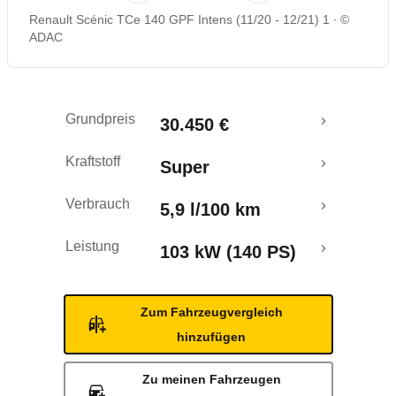
Renault Scénic TCe 140 GPF Intens (11/20 - 12/21) 1
©
Rückrufe & Mängel
ADAC
Crashtest
Grundpreis
30.450 €
Kraftstoff
Super
Verbrauch
5,9 l/100 km
Leistung
103 kW (140 PS)
Zum Fahrzeugvergleich
hinzufügen
Zu meinen Fahrzeugen