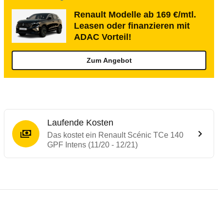
Renault Modelle ab 169 €/mtl.
Leasen oder finanzieren mit
ADAC Vorteil!
Zum Angebot
Laufende Kosten
Das kostet ein Renault Scénic TCe 140
GPF Intens (11/20 - 12/21)
Testergebnisse von ähnlichen Autos
Laufende Kosten
Rückrufe & Mängel des Renault Scénic
Crashtest Renault Scenic
Technische Daten des
Renault Scénic TCe