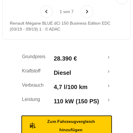
Laufende Kosten
1
von
7
Rückrufe & Mängel
Renault Mégane BLUE dCi 150 Business Edition EDC
(03/19 - 09/19) 1
© ADAC
Crashtest
Grundpreis
28.390 €
Kraftstoff
Diesel
Verbrauch
4,7 l/100 km
Leistung
110 kW (150 PS)
Zum Fahrzeugvergleich
hinzufügen