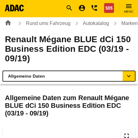
Navigation
Suche
Seiteninhalt
Fußzeile
Nothilfe
MENÜ
Rund ums Fahrzeug
Autokatalog
Marken
Renault Mégane BLUE dCi 150
Business Edition EDC (03/19 -
09/19)
Allgemeine Daten
Allgemeine Daten
Allgemeine Daten zum
Renault Mégane
BLUE dCi 150 Business Edition EDC
Technische Daten
(03/19 - 09/19)
Ähnliche Autotests