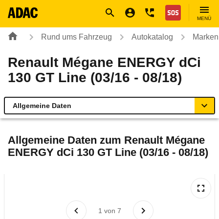
Navigation
Suche
Seiteninhalt
Fußzeile
Nothilfe
MENÜ
Rund ums Fahrzeug
Autokatalog
Marken
Renault Mégane ENERGY dCi
130 GT Line (03/16 - 08/18)
Allgemeine Daten
Allgemeine Daten
Allgemeine Daten zum
Renault Mégane
ENERGY dCi 130 GT Line (03/16 - 08/18)
Technische Daten
Ähnliche Autotests
Laufende Kosten
1
von
7