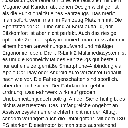
Ausstattungsvariante GT Line. Renault zielt mit dem
Mégane auf Kunden ab, denen Design wichtiger ist
als die Funktionalität eines Fahrzeugs. Das merkt
man sofort, wenn man im Fahrzeug Platz nimmt. Die
Sportsitze der GT Line sind äußerst auffällig, der
Sitzkomfort ist aber nicht perfekt. Auch das riesige
optionale Zentraldisplay imponiert, man muss aber mit
einem hohen Gewöhnungsaufwand und mäßiger
Ergonomie leben. Dank R-Link 2 Multimediasystem ist
es um die Konnektivität des Fahrzeugs gut bestellt –
nur auf eine zeitgemäße Smartphone-Anbindung via
Apple Car Play oder Android Auto verzichtet Renault
nach wie vor. Die Fahreigenschaften sind sportlich,
aber dennoch sicher. Der Fahrkomfort geht in
Ordnung. Das Fahrwerk wirkt auf groben
Unebenheiten jedoch poltrig. An der Sicherheit gibt es
nichts auszusetzen. Das umfangreiche Angebot an
Assistenzsystemen erleichtert nicht nur den Alltag,
sondern verringert auch die Unfallgefahr. Mit dem 130
PS starken Dieselmotor ist man stets ausreichend