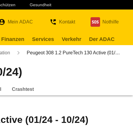
 schützen
Gesundheit
Mein ADAC
Kontakt
Nothilfe
 Finanzen
Services
Verkehr
Der ADAC
ation
Peugeot 308 1.2 PureTech 130 Active (01/…
0/24)
l
Crashtest
tive (01/24 - 10/24)