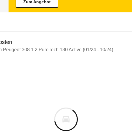
Zum Angebot
osten
n Peugeot 308 1.2 PureTech 130 Active (01/24 - 10/24)
n Autos
eot 308
ot 308 1.2 PureTech 130 Activ
s derselben Baureihengeneration wie das ausgewähl
affern, Kopfairbags sowie optischen und akustische