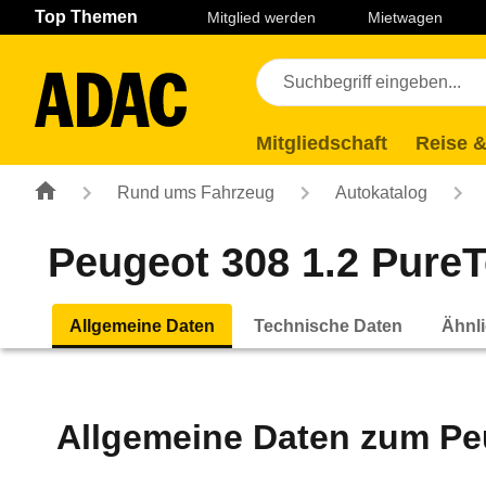
Navigation
Suche
Seiteninhalt
Fußzeile
Top Themen
Mitglied werden
Mietwagen
Mitgliedschaft
Reise &
Rund ums Fahrzeug
Autokatalog
Peugeot 308 1.2 PureTe
Allgemeine Daten
Technische Daten
Ähnli
Allgemeine Daten zum
Pe