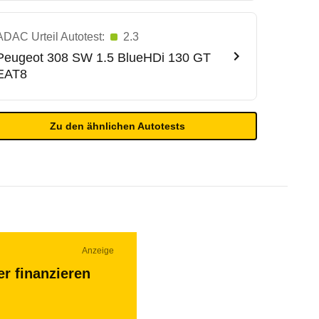
ADAC Urteil Autotest:
2.3
Peugeot
308 SW 1.5 BlueHDi 130 GT
EAT8
Zu den ähnlichen Autotests
Anzeige
r finanzieren