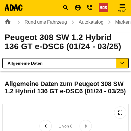
Navigation
Suche
Seiteninhalt
Fußzeile
Nothilfe
MENÜ
Rund ums Fahrzeug
Autokatalog
Marken
Peugeot 308 SW 1.2 Hybrid
136 GT e-DSC6 (01/24 - 03/25)
Allgemeine Daten
Allgemeine Daten
Allgemeine Daten zum
Peugeot 308 SW
1.2 Hybrid 136 GT e-DSC6 (01/24 - 03/25)
Technische Daten
Ähnliche Autotests
Laufende Kosten
1
von
8