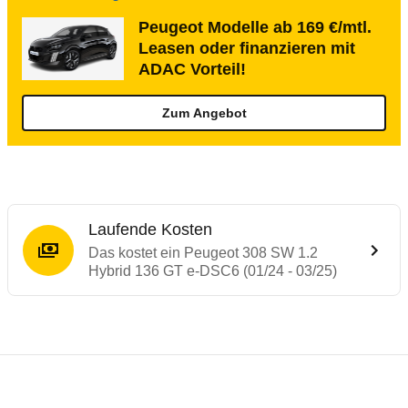
Peugeot Modelle ab 169 €/mtl.
Leasen oder finanzieren mit
ADAC Vorteil!
Zum Angebot
Laufende Kosten
Das kostet ein Peugeot 308 SW 1.2
Hybrid 136 GT e-DSC6 (01/24 - 03/25)
Testergebnisse von ähnlichen Autos
Laufende Kosten
Rückrufe & Mängel des Peugeot 308
Crashtest Peugeot 308
Technische Daten des
Peugeot 308 SW 1.2