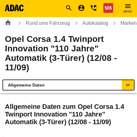
Navigation
Suche
Seiteninhalt
Fußzeile
Nothilfe
MENÜ
Rund ums Fahrzeug
Autokatalog
Marken
Opel Corsa 1.4 Twinport
Innovation "110 Jahre"
Automatik (3-Türer) (12/08 -
11/09)
Allgemeine Daten
Allgemeine Daten
Allgemeine Daten zum
Opel Corsa 1.4
Twinport Innovation "110 Jahre"
Technische Daten
Automatik (3-Türer) (12/08 - 11/09)
Ähnliche Autotests