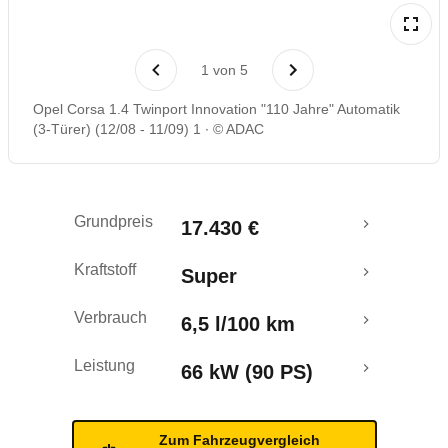
Laufende Kosten
1
von
5
Rückrufe & Mängel
Opel Corsa 1.4 Twinport Innovation "110 Jahre" Automatik
(3-Türer) (12/08 - 11/09) 1
© ADAC
Crashtest
Grundpreis
17.430 €
Kraftstoff
Super
Verbrauch
6,5 l/100 km
Leistung
66 kW (90 PS)
Zum Fahrzeugvergleich