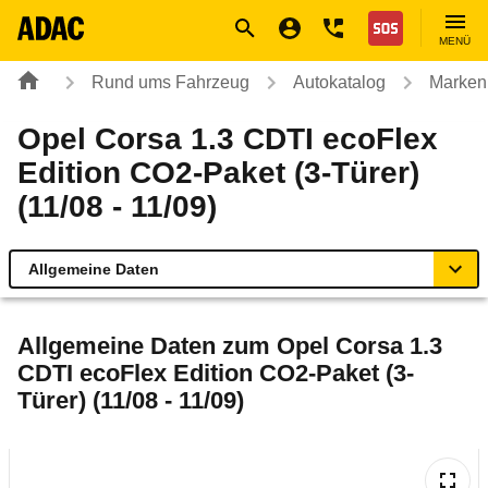
Navigation
Suche
Seiteninhalt
Fußzeile
Nothilfe
MENÜ
Rund ums Fahrzeug
Autokatalog
Marken
Opel Corsa 1.3 CDTI ecoFlex
Edition CO2-Paket (3-Türer)
(11/08 - 11/09)
Allgemeine Daten
Allgemeine Daten
Allgemeine Daten zum
Opel Corsa 1.3
CDTI ecoFlex Edition CO2-Paket (3-
Technische Daten
Türer) (11/08 - 11/09)
Ähnliche Autotests