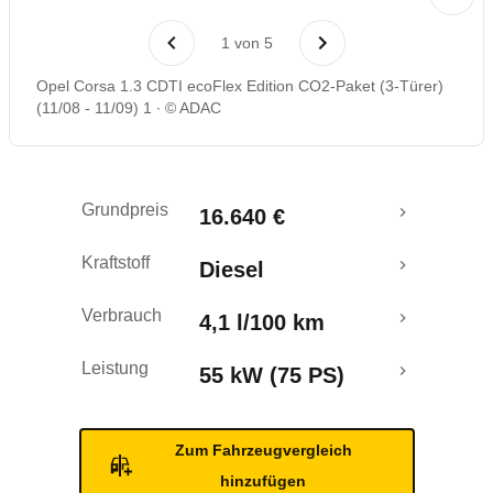
Laufende Kosten
1
von
5
Rückrufe & Mängel
Opel Corsa 1.3 CDTI ecoFlex Edition CO2-Paket (3-Türer)
(11/08 - 11/09) 1
© ADAC
Crashtest
Grundpreis
16.640 €
Kraftstoff
Diesel
Verbrauch
4,1 l/100 km
Leistung
55 kW (75 PS)
Zum Fahrzeugvergleich
hinzufügen