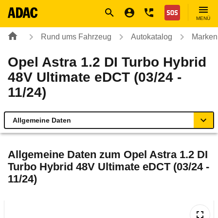
Navigation
Suche
Seiteninhalt
Fußzeile
Nothilfe
MENÜ
Rund ums Fahrzeug
Autokatalog
Marken
Opel Astra 1.2 DI Turbo Hybrid
48V Ultimate eDCT (03/24 -
11/24)
Allgemeine Daten
Allgemeine Daten
Allgemeine Daten zum
Opel Astra 1.2 DI
Turbo Hybrid 48V Ultimate eDCT (03/24 -
Technische Daten
11/24)
Ähnliche Autotests