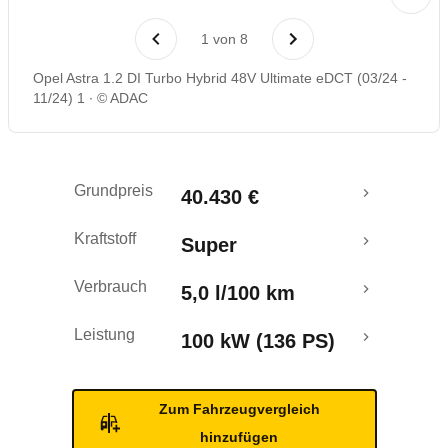
Laufende Kosten
1
von
8
Rückrufe & Mängel
Opel Astra 1.2 DI Turbo Hybrid 48V Ultimate eDCT (03/24 -
11/24) 1
© ADAC
Crashtest
Grundpreis
40.430 €
Kraftstoff
Super
Verbrauch
5,0 l/100 km
Leistung
100 kW (136 PS)
Zum Fahrzeugvergleich
hinzufügen