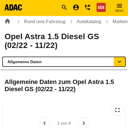
Navigation
Suche
Seiteninhalt
Fußzeile
Nothilfe
MENÜ
Rund ums Fahrzeug
Autokatalog
Marken
Opel Astra 1.5 Diesel GS
(02/22 - 11/22)
Allgemeine Daten
Allgemeine Daten
Allgemeine Daten zum
Opel Astra 1.5
Diesel GS (02/22 - 11/22)
Technische Daten
Ähnliche Autotests
Laufende Kosten
1
von
8