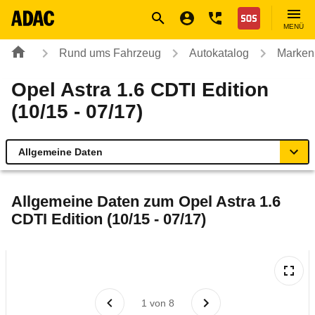
Navigation
Suche
Seiteninhalt
Fußzeile
Nothilfe
MENÜ
Rund ums Fahrzeug
Autokatalog
Marken
Opel Astra 1.6 CDTI Edition
(10/15 - 07/17)
Allgemeine Daten
Allgemeine Daten
Allgemeine Daten zum
Opel Astra 1.6
CDTI Edition (10/15 - 07/17)
Technische Daten
Ähnliche Autotests
Laufende Kosten
1
von
8