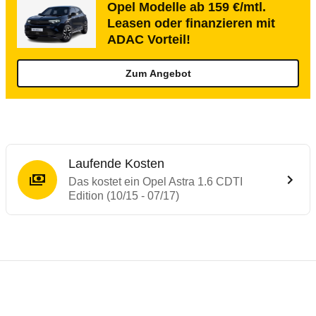
Opel Modelle ab 159 €/mtl.
Leasen oder finanzieren mit
ADAC Vorteil!
Zum Angebot
Laufende Kosten
Das kostet ein Opel Astra 1.6 CDTI
Edition (10/15 - 07/17)
Testergebnisse von ähnlichen Autos
Laufende Kosten
Rückrufe & Mängel des Opel Astra
Crashtest Opel Astra
Technische Daten des
Opel Astra 1.6 CDTI