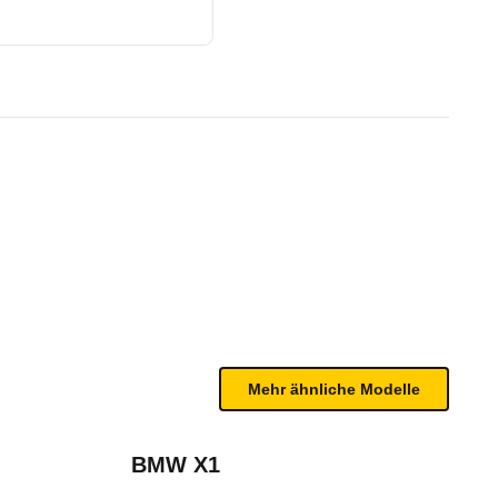
CTA (07/17 - 08/18)
te Fahrzeug.
es zählen ab 2014 verstärkt auch Fahrerassistenzs
n sind, entnehmen Sie bitte dem Rückruf, da häufi
2021)
Mehr ähnliche Modelle
BMW X1