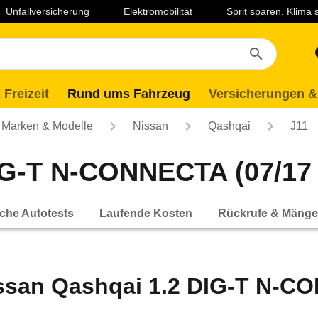
Unfallversicherung
Elektromobilität
Sprit sparen. Klima
 Freizeit
Rund ums Fahrzeug
Versicherungen &
Marken & Modelle
Nissan
Qashqai
J11
IG-T N-CONNECTA (07/17 -
che Autotests
Laufende Kosten
Rückrufe & Mänge
ssan Qashqai 1.2 DIG-T N-CO