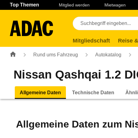
Navigation
Suche
Seiteninhalt
Fußzeile
Top Themen
Mitglied werden
Mietwagen
Mitgliedschaft
Reise &
Rund ums Fahrzeug
Autokatalog
Nissan Qashqai 1.2 D
Allgemeine Daten
Technische Daten
Ähnli
Allgemeine Daten zum
Ni