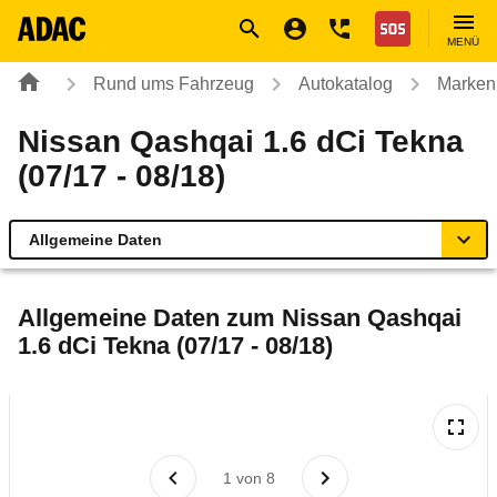
Navigation
Suche
Seiteninhalt
Fußzeile
Nothilfe
MENÜ
Rund ums Fahrzeug
Autokatalog
Marken
Nissan Qashqai 1.6 dCi Tekna
(07/17 - 08/18)
Allgemeine Daten
Allgemeine Daten
Allgemeine Daten zum
Nissan Qashqai
1.6 dCi Tekna (07/17 - 08/18)
Technische Daten
Ähnliche Autotests
Laufende Kosten
1
von
8