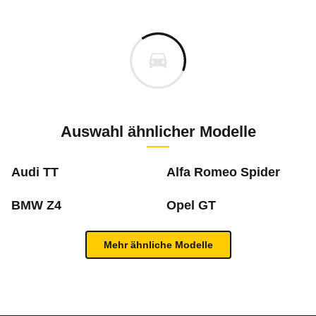
Hier finden Sie eine Übersicht aller Autotests aus de
Individuelle Berechnung
Berechnung
Alle Rückrufe
s
k.A.
Fahrzeugpreis
Hier können Sie sich zu den Rückrufen des Fahrzeuges 
0 km
Haltedauer
4 PS)
Auswahl ähnlicher Modelle
Bauzeitraum: 01/2004 - 12/2015
März 2022
m
Audi TT
Alfa Romeo Spider
Jahresfahrleistung
Bauzeitraum: 08/2016 - 07/2020
ercedes-Benz
Mercedes-Benz
SLK 200
SLK 55 AMG SPEEDSHIFT PLUS
BMW Z4
Opel GT
Februar 2021
Rückrufdatum
März 2022
2,1
2,4
Neu berechnen
Mehr ähnliche Modelle
Bauzeitraum: 06.2015 bis 01.2017
Anlass
Fehlerhaft konfiguri
Inhaltsverzeichnis
August 2017
3,1
5,2
Rückrufdatum
Februar 2021
Betroffene Modelle
C-Klasse 203 (02/04 
409
€ / Monat,
32,8
ct / km
409
€
32,8
ct
/ Monat
/ km
Bauzeitraum: 'Jan.2016 bis Mär.2016
Allgemein
Anlass
Automatischer Notruf
sehr gut
0,6 - 1,5