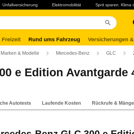
Unfallversicherung
Elektromobilität
Sprit sparen. Klima
 Freizeit
Rund ums Fahrzeug
Versicherungen &
Marken & Modelle
Mercedes-Benz
GLC
00 e Edition Avantgard
che Autotests
Laufende Kosten
Rückrufe & Mänge
rcedes-Benz GLC 300 e Edit