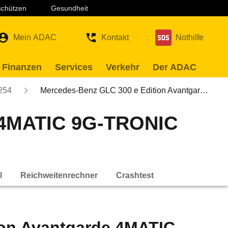
 schützen
Gesundheit
Mein ADAC
Kontakt
Nothilfe
 Finanzen
Services
Verkehr
Der ADAC
254
Mercedes-Benz GLC 300 e Edition Avantgar…
e 4MATIC 9G-TRONIC
l
Reichweitenrechner
Crashtest
ion Avantgarde 4MATIC