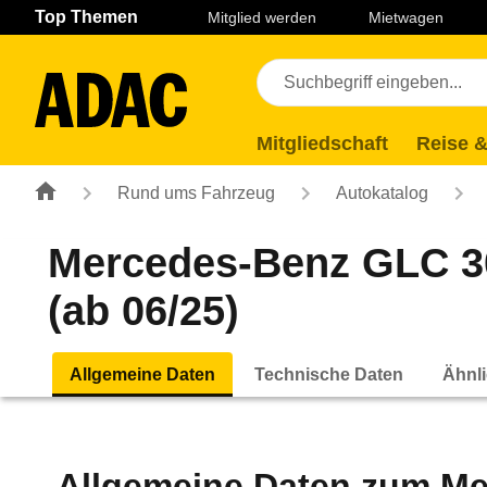
Navigation
Suche
Seiteninhalt
Fußzeile
Top Themen
Mitglied werden
Mietwagen
Mitgliedschaft
Reise &
Rund ums Fahrzeug
Autokatalog
Mercedes-Benz GLC 3
(ab 06/25)
Allgemeine Daten
Technische Daten
Ähnli
Allgemeine Daten zum
Me