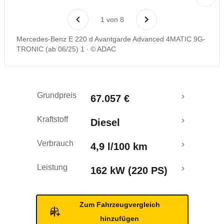
Laufende Kosten
1
von
8
Rückrufe & Mängel
Mercedes-Benz E 220 d Avantgarde Advanced 4MATIC 9G-
TRONIC (ab 06/25) 1
© ADAC
Crashtest
Grundpreis
67.057 €
Kraftstoff
Diesel
Verbrauch
4,9 l/100 km
Leistung
162 kW (220 PS)
Zum Fahrzeugvergleich
hinzufügen