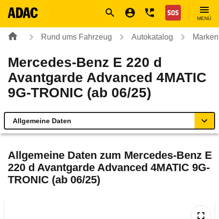
Navigation
Suche
Seiteninhalt
Fußzeile
Nothilfe
MENÜ
Rund ums Fahrzeug
Autokatalog
Marken
Mercedes-Benz E 220 d
Avantgarde Advanced 4MATIC
9G-TRONIC (ab 06/25)
Allgemeine Daten
Allgemeine Daten
Allgemeine Daten zum
Mercedes-Benz E
220 d Avantgarde Advanced 4MATIC 9G-
Technische Daten
TRONIC (ab 06/25)
Ähnliche Autotests