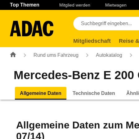
Navigation
Suche
Seiteninhalt
Fußzeile
Top Themen
Mitglied werden
Mietwagen
Mitgliedschaft
Reise &
Rund ums Fahrzeug
Autokatalog
Mercedes-Benz E 200 
Allgemeine Daten
Technische Daten
Ähnli
Allgemeine Daten zum
Me
07/14)