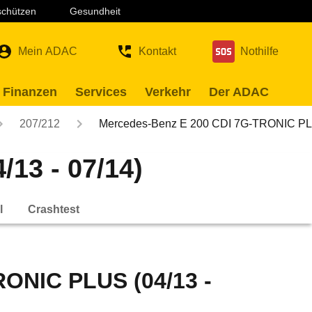
 schützen
Gesundheit
Mein ADAC
Kontakt
Nothilfe
 Finanzen
Services
Verkehr
Der ADAC
207/212
Mercedes-Benz E 200 CDI 7G-TRONIC P
13 - 07/14)
l
Crashtest
ONIC PLUS (04/13 -