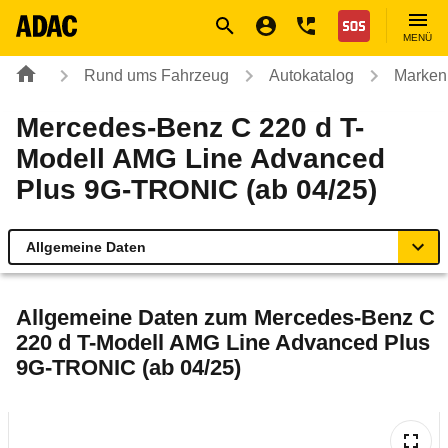
Navigation
Suche
Seiteninhalt
Fußzeile
Nothilfe
MENÜ
Rund ums Fahrzeug
Autokatalog
Marken
Mercedes-Benz C 220 d T-
Modell AMG Line Advanced
Plus 9G-TRONIC (ab 04/25)
Allgemeine Daten
Allgemeine Daten
Allgemeine Daten zum
Mercedes-Benz C
220 d T-Modell AMG Line Advanced Plus
Technische Daten
9G-TRONIC (ab 04/25)
Ähnliche Autotests