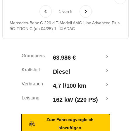
Laufende Kosten
1
von
8
Rückrufe & Mängel
Mercedes-Benz C 220 d T-Modell AMG Line Advanced Plus
9G-TRONIC (ab 04/25) 1
© ADAC
Crashtest
Grundpreis
63.986 €
Kraftstoff
Diesel
Verbrauch
4,7 l/100 km
Leistung
162 kW (220 PS)
Zum Fahrzeugvergleich
hinzufügen