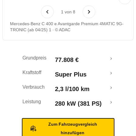
Laufende Kosten
1
von
8
Rückrufe & Mängel
Mercedes-Benz C 400 e Avantgarde Premium 4MATIC 9G-
TRONIC (ab 04/25) 1
© ADAC
Reichweitenrechner
Crashtest
Grundpreis
77.808 €
Kraftstoff
Super Plus
Verbrauch
2,3 l/100 km
Leistung
280 kW (381 PS)
Zum Fahrzeugvergleich
hinzufügen