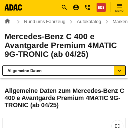
Navigation
Suche
Seiteninhalt
Fußzeile
Nothilfe
MENÜ
Rund ums Fahrzeug
Autokatalog
Marken
Mercedes-Benz C 400 e
Avantgarde Premium 4MATIC
9G-TRONIC (ab 04/25)
Allgemeine Daten
Allgemeine Daten
Allgemeine Daten zum
Mercedes-Benz C
400 e Avantgarde Premium 4MATIC 9G-
Technische Daten
TRONIC (ab 04/25)
Ähnliche Autotests