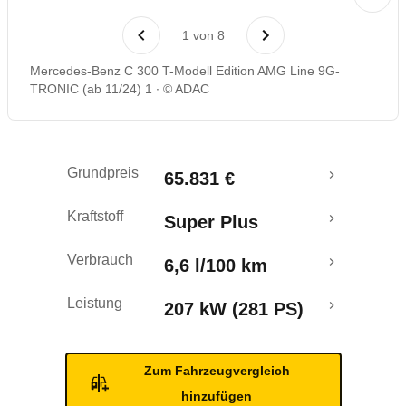
Laufende Kosten
1
von
8
Rückrufe & Mängel
Mercedes-Benz C 300 T-Modell Edition AMG Line 9G-
TRONIC (ab 11/24) 1
© ADAC
Crashtest
Grundpreis
65.831 €
Kraftstoff
Super Plus
Verbrauch
6,6 l/100 km
Leistung
207 kW (281 PS)
Zum Fahrzeugvergleich
hinzufügen