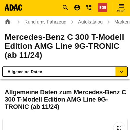
Navigation
Suche
Seiteninhalt
Fußzeile
Nothilfe
MENÜ
Rund ums Fahrzeug
Autokatalog
Marken
Mercedes-Benz C 300 T-Modell
Edition AMG Line 9G-TRONIC
(ab 11/24)
Allgemeine Daten
Allgemeine Daten
Allgemeine Daten zum
Mercedes-Benz C
300 T-Modell Edition AMG Line 9G-
Technische Daten
TRONIC (ab 11/24)
Ähnliche Autotests