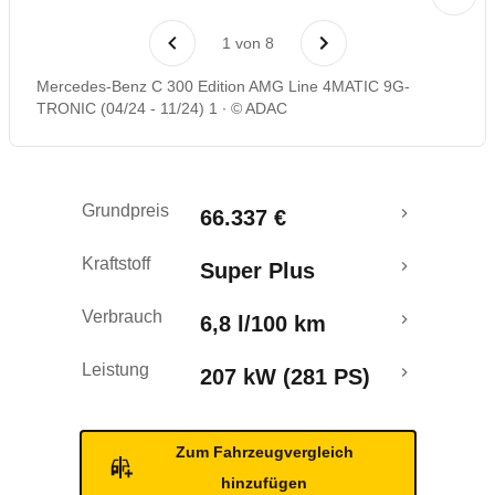
Laufende Kosten
1
von
8
Rückrufe & Mängel
Mercedes-Benz C 300 Edition AMG Line 4MATIC 9G-
TRONIC (04/24 - 11/24) 1
© ADAC
Crashtest
Grundpreis
66.337 €
Kraftstoff
Super Plus
Verbrauch
6,8 l/100 km
Leistung
207 kW (281 PS)
Zum Fahrzeugvergleich
hinzufügen