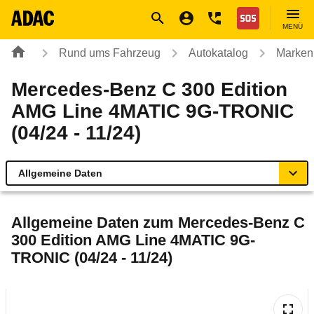
Navigation
Suche
Seiteninhalt
Fußzeile
Nothilfe
MENÜ
Rund ums Fahrzeug
Autokatalog
Marken
Mercedes-Benz C 300 Edition
AMG Line 4MATIC 9G-TRONIC
(04/24 - 11/24)
Allgemeine Daten
Allgemeine Daten
Allgemeine Daten zum
Mercedes-Benz C
300 Edition AMG Line 4MATIC 9G-
Technische Daten
TRONIC (04/24 - 11/24)
Ähnliche Autotests