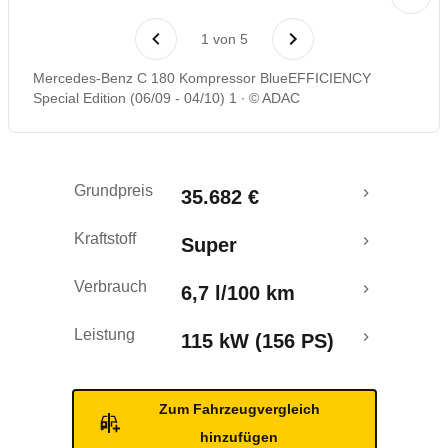
Laufende Kosten
1
von
5
Rückrufe & Mängel
Mercedes-Benz C 180 Kompressor BlueEFFICIENCY
Special Edition (06/09 - 04/10) 1
© ADAC
Crashtest
Grundpreis
35.682 €
Kraftstoff
Super
Verbrauch
6,7 l/100 km
Leistung
115 kW (156 PS)
Zum Fahrzeugvergleich
hinzufügen