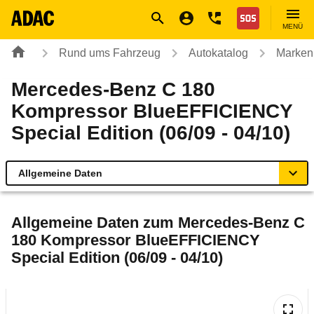
Navigation
Suche
Seiteninhalt
Fußzeile
Nothilfe
MENÜ
Rund ums Fahrzeug
Autokatalog
Marken
Mercedes-Benz C 180
Kompressor BlueEFFICIENCY
Special Edition (06/09 - 04/10)
Allgemeine Daten
Allgemeine Daten
Allgemeine Daten zum
Mercedes-Benz C
180 Kompressor BlueEFFICIENCY
Technische Daten
Special Edition (06/09 - 04/10)
Ähnliche Autotests