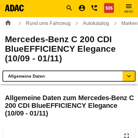
Navigation
Suche
Seiteninhalt
Fußzeile
Nothilfe
MENÜ
Rund ums Fahrzeug
Autokatalog
Marken
Mercedes-Benz C 200 CDI
BlueEFFICIENCY Elegance
(10/09 - 01/11)
Allgemeine Daten
Allgemeine Daten
Allgemeine Daten zum
Mercedes-Benz C
200 CDI BlueEFFICIENCY Elegance
Technische Daten
(10/09 - 01/11)
Ähnliche Autotests