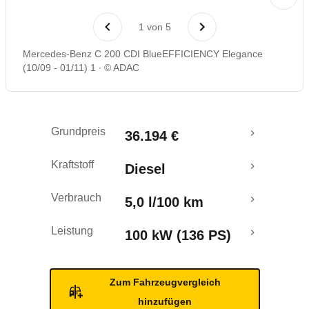
Laufende Kosten
1
von
5
Rückrufe & Mängel
Mercedes-Benz C 200 CDI BlueEFFICIENCY Elegance
(10/09 - 01/11) 1
© ADAC
Crashtest
Grundpreis
36.194 €
Kraftstoff
Diesel
Verbrauch
5,0 l/100 km
Leistung
100 kW (136 PS)
Zum Fahrzeugvergleich
hinzufügen