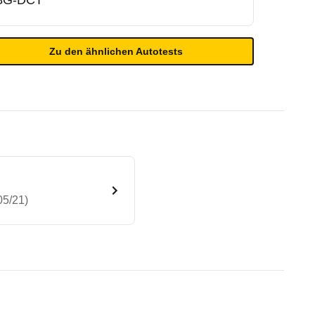
8G-DCT
Zu den ähnlichen Autotests
05/21)