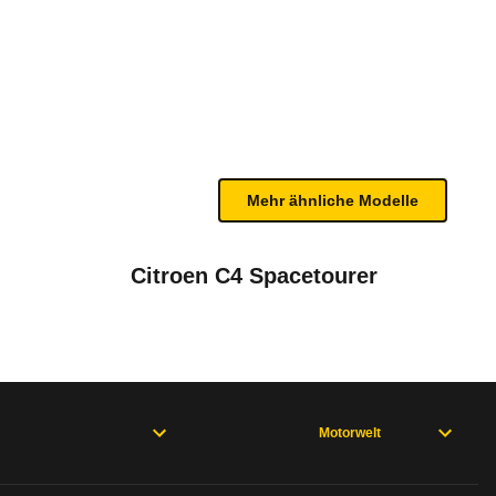
4MATIC 8G-DCT (10/19 - 05/2
te Fahrzeug.
n sind, entnehmen Sie bitte dem Rückruf, da häufi
Mehr ähnliche Modelle
022)
Citroen C4 Spacetourer
Motorwelt
be
November 2020