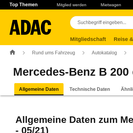
Navigation
Suche
Seiteninhalt
Fußzeile
Top Themen
Mitglied werden
Mietwagen
Mitgliedschaft
Reise &
Rund ums Fahrzeug
Autokatalog
Mercedes-Benz B 200 
Allgemeine Daten
Technische Daten
Ähnli
Allgemeine Daten zum
Me
- 05/21)