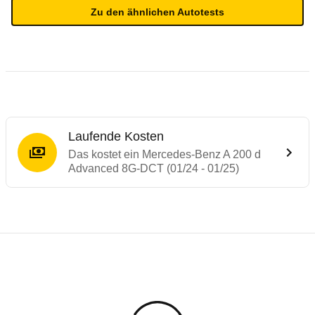
Zu den ähnlichen Autotests
Laufende Kosten
Das kostet ein Mercedes-Benz A 200 d
Advanced 8G-DCT (01/24 - 01/25)
Testergebnisse von ähnlichen Autos
Laufende Kosten
Rückrufe & Mängel des Mercedes-Benz A-
Technische Daten des
Mercedes-Benz A 2
Hier finden Sie eine Übersicht aller Autotests aus de
Individuelle Berechnung
Berechnung