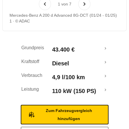
Laufende Kosten
1
von
7
Mercedes-Benz A 200 d Advanced 8G-DCT (01/24 - 01/25)
Rückrufe & Mängel
1
© ADAC
Grundpreis
43.400 €
Kraftstoff
Diesel
Verbrauch
4,9 l/100 km
Leistung
110 kW (150 PS)
Zum Fahrzeugvergleich
hinzufügen