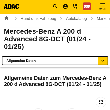
Navigation
Suche
Seiteninhalt
Fußzeile
Nothilfe
MENÜ
Rund ums Fahrzeug
Autokatalog
Marken
Mercedes-Benz A 200 d
Advanced 8G-DCT (01/24 -
01/25)
Allgemeine Daten
Allgemeine Daten
Allgemeine Daten zum
Mercedes-Benz A
200 d Advanced 8G-DCT (01/24 - 01/25)
Technische Daten
Ähnliche Autotests