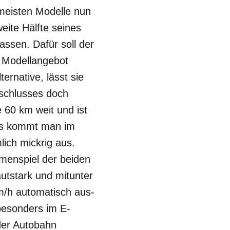
 meisten Modelle nun
weite Hälfte seines
ssen. Dafür soll der
s Modellangebot
ernative, lässt sie
schlusses doch
 60 km weit und ist
ngs kommt man im
lich mickrig aus.
menspiel der beiden
autstark und mitunter
km/h automatisch aus-
besonders im E-
der Autobahn