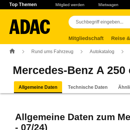
Navigation
Suche
Seiteninhalt
Fußzeile
Top Themen
Mitglied werden
Mietwagen
Mitgliedschaft
Reise &
Rund ums Fahrzeug
Autokatalog
Mercedes-Benz A 250 
Allgemeine Daten
Technische Daten
Ähnli
Allgemeine Daten zum
Me
- 07/24)