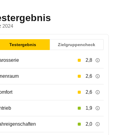
estergebnis
z 2024
Testergebnis
Zielgruppencheck
arosserie
2,8
nnenraum
2,6
omfort
2,6
ntrieb
1,9
ahreigenschaften
2,0