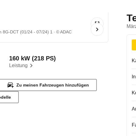
T
Mär
 8G-DCT (01/24 - 07/24) 1
© ADAC
160 kW (218 PS)
K
Leistung
I
Zu meinen Fahrzeugen hinzufügen
K
odelle
A
F