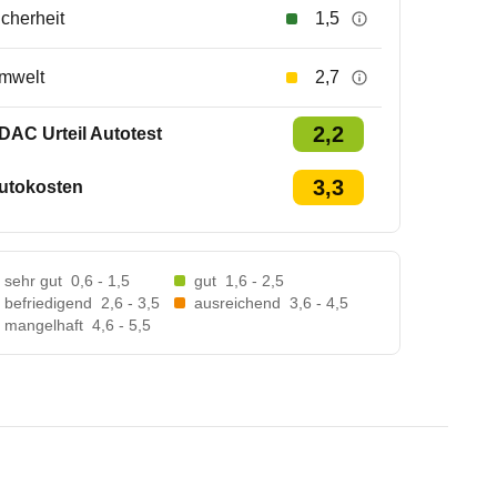
icherheit
1,5
mwelt
2,7
2,2
DAC Urteil Autotest
3,3
utokosten
sehr gut
0,6 - 1,5
gut
1,6 - 2,5
befriedigend
2,6 - 3,5
ausreichend
3,6 - 4,5
mangelhaft
4,6 - 5,5