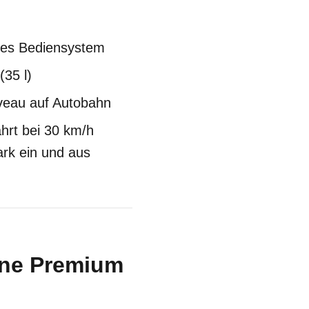
ves Bediensystem
(35 l)
veau auf Autobahn
hrt bei 30 km/h
ark ein und aus
ine Premium