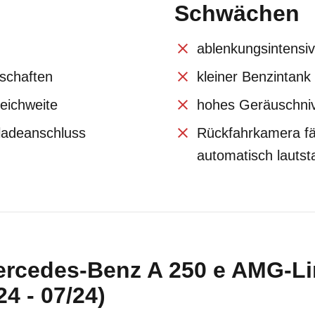
Schwächen
ablenkungsintensi
schaften
kleiner Benzintank 
Reichweite
hohes Geräuschni
lladeanschluss
Rückfahrkamera fä
automatisch lautst
ercedes-Benz A 250 e AMG-L
4 - 07/24)