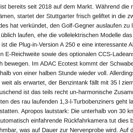
 ist bereits seit 2018 auf dem Markt. Während die
en, startet der Stuttgarter frisch geliftet in die z
es hat verkündet, den Golf-Gegner auslaufen zu la
üblich laufen, ehe die vollelektrischen Modelle da
st die Plug-in-Version A 250 e eine interessante Alt
en E-Reichweite sowie des optionalen CCS-Ladean
isch bewegen. Im ADAC Ecotest kommt der Schwabe
halb von einer halben Stunde wieder voll. Allerdi
eit als erwartet, der Benzintank fällt mit 35 l ziem
äuschend ist das teils recht un-harmonische Zusam
ten des rau laufenden 1,3-l-Turbobenziners geht l
statten. Apropos lautstark: Die unterhalb von 30 
utomatisch einfahrende Rückfahrkamera tut dies 
hmbar, was auf Dauer zur Nervenprobe wird. Auf 