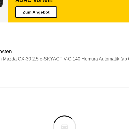
ADAC Vorteil!
Zum Angebot
osten
in Mazda CX-30 2.5 e-SKYACTIV-G 140 Homura Automatik (ab 
n Autos
a CX-30
a CX-30 2.5 e-SKYACTIV-G 14
s derselben Baureihengeneration wie das ausgewähl