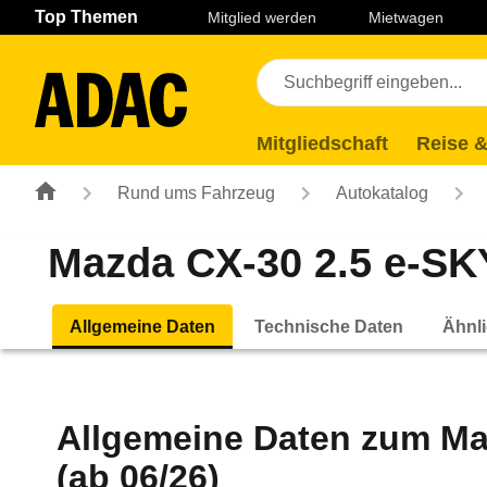
Navigation
Suche
Seiteninhalt
Fußzeile
Top Themen
Mitglied werden
Mietwagen
Mitgliedschaft
Reise &
Rund ums Fahrzeug
Autokatalog
Mazda CX-30 2.5 e-SK
Allgemeine Daten
Technische Daten
Ähnli
Allgemeine Daten zum
Ma
(ab 06/26)