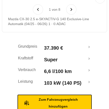
Laufende Kosten
1
von
8
Rückrufe & Mängel
Mazda CX-30 2.5 e-SKYACTIV-G 140 Exclusive-Line
Automatik (04/25 - 06/26) 1
© ADAC
Crashtest
Grundpreis
37.390 €
Kraftstoff
Super
Verbrauch
6,6 l/100 km
Leistung
103 kW (140 PS)
Zum Fahrzeugvergleich
hinzufügen