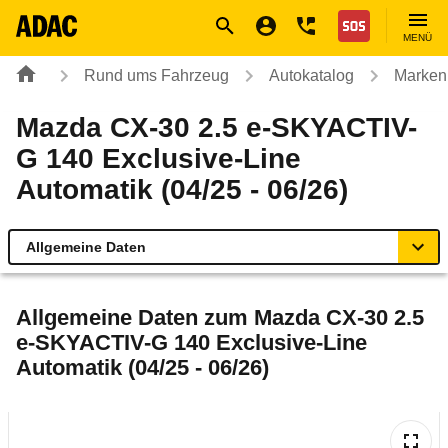
Navigation
Suche
Seiteninhalt
Fußzeile
Nothilfe
MENÜ
Rund ums Fahrzeug
Autokatalog
Marken
Mazda CX-30 2.5 e-SKYACTIV-
G 140 Exclusive-Line
Automatik (04/25 - 06/26)
Allgemeine Daten
Allgemeine Daten
Allgemeine Daten zum
Mazda CX-30 2.5
e-SKYACTIV-G 140 Exclusive-Line
Technische Daten
Automatik (04/25 - 06/26)
Ähnliche Autotests