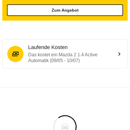
Zum Angebot
Laufende Kosten
Das kostet ein Mazda 2 1.4 Active
Automatik (09/05 - 10/07)
Testergebnisse von ähnlichen Autos
Laufende Kosten
Rückrufe & Mängel des Mazda 2
Technische Daten des
Mazda 2 1.4 Active 
Hier finden Sie eine Übersicht aller Autotests aus de
Individuelle Berechnung
Berechnung
€
Keine gemeldeten Mängel
is