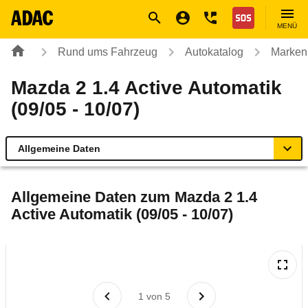
Navigation
Suche
Seiteninhalt
Fußzeile
Nothilfe
MENÜ
Rund ums Fahrzeug
Autokatalog
Marken
Mazda 2 1.4 Active Automatik
(09/05 - 10/07)
Allgemeine Daten
Allgemeine Daten
Allgemeine Daten zum
Mazda 2 1.4
Active Automatik (09/05 - 10/07)
Technische Daten
Ähnliche Autotests
Laufende Kosten
1
von
5