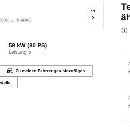
T
ä
3/06) 1
© ADAC
59 kW (80 PS)
Leistung
Zu meinen Fahrzeugen hinzufügen
odelle