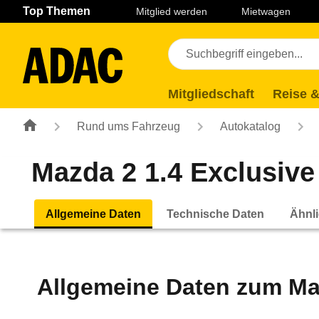
Navigation
Suche
Seiteninhalt
Fußzeile
Top Themen
Mitglied werden
Mietwagen
Mitgliedschaft
Reise &
Rund ums Fahrzeug
Autokatalog
Mazda 2 1.4 Exclusive 
Allgemeine Daten
Technische Daten
Ähnli
Allgemeine Daten zum
Ma