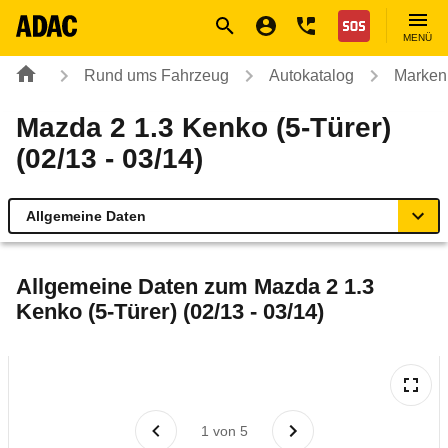
Navigation
Suche
Seiteninhalt
Fußzeile
Nothilfe
MENÜ
Rund ums Fahrzeug
Autokatalog
Marken
Mazda 2 1.3 Kenko (5-Türer)
(02/13 - 03/14)
Allgemeine Daten
Allgemeine Daten
Allgemeine Daten zum
Mazda 2 1.3
Kenko (5-Türer) (02/13 - 03/14)
Technische Daten
Ähnliche Autotests
Laufende Kosten
1
von
5