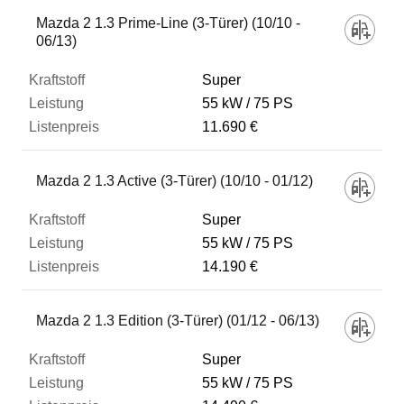
Fahrzeug
Mazda 2 1.3 Prime-Line (3-Türer) (10/10 -
06/13)
Kraftstoff
Super
55 kW
75 PS
11.690 €
Leistung
Mazda 2 1.3 Active (3-Türer) (10/10 - 01/12)
Listenpreis
Super
55 kW
75 PS
Zum Vergleich hinzufügen
14.190 €
Mazda 2 1.3 Edition (3-Türer) (01/12 - 06/13)
Super
55 kW
75 PS