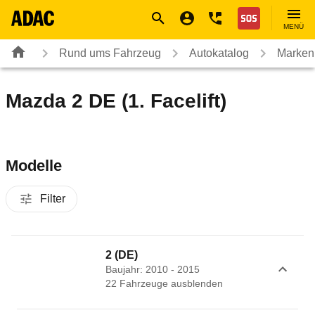
Navigation
Suche
Seiteninhalt
Fußzeile
Nothilfe
MENÜ
Rund ums Fahrzeug
Autokatalog
Marken
Mazda 2 DE (1. Facelift)
Modelle
Filter
2 (DE)
Baujahr: 2010 - 2015
22
Fahrzeug
e
ausblenden