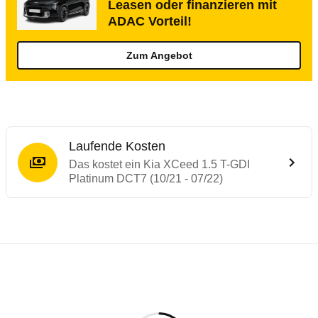
Leasen oder finanzieren mit
ADAC Vorteil!
Zum Angebot
Laufende Kosten
Das kostet ein Kia XCeed 1.5 T-GDI
Platinum DCT7 (10/21 - 07/22)
Testergebnisse von ähnlichen Autos
Laufende Kosten
Rückrufe & Mängel des Kia XCeed
Technische Daten des
Kia XCeed 1.5 T-GD
Hier finden Sie eine Übersicht aller Autotests aus de
Individuelle Berechnung
Berechnung