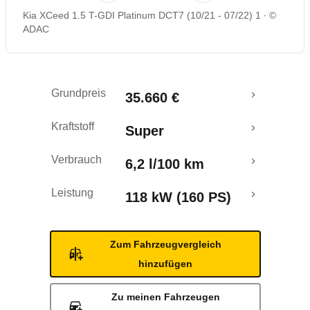
Kia XCeed 1.5 T-GDI Platinum DCT7 (10/21 - 07/22) 1
©
Rückrufe & Mängel
ADAC
Grundpreis
35.660 €
Kraftstoff
Super
Verbrauch
6,2 l/100 km
Leistung
118 kW (160 PS)
Zum Fahrzeugvergleich
hinzufügen
Zu meinen Fahrzeugen