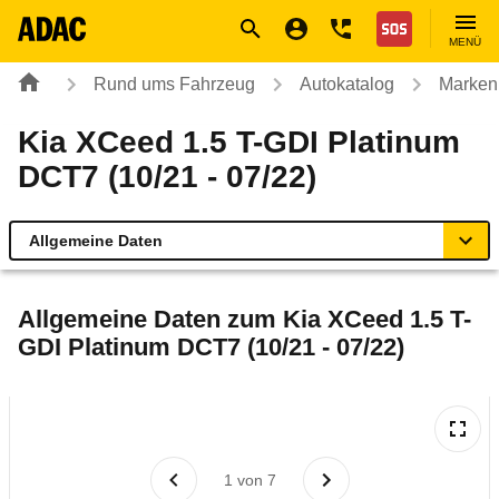
Navigation
Suche
Seiteninhalt
Fußzeile
Nothilfe
MENÜ
Rund ums Fahrzeug
Autokatalog
Marken
Kia XCeed 1.5 T-GDI Platinum
DCT7 (10/21 - 07/22)
Allgemeine Daten
Allgemeine Daten
Allgemeine Daten zum
Kia XCeed 1.5 T-
GDI Platinum DCT7 (10/21 - 07/22)
Technische Daten
Ähnliche Autotests
Laufende Kosten
1
von
7